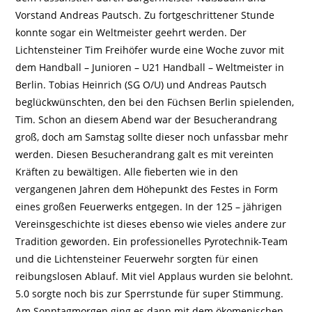
Vorstand Andreas Pautsch. Zu fortgeschrittener Stunde
konnte sogar ein Weltmeister geehrt werden. Der
Lichtensteiner Tim Freihöfer wurde eine Woche zuvor mit
dem Handball – Junioren – U21 Handball – Weltmeister in
Berlin. Tobias Heinrich (SG O/U) und Andreas Pautsch
beglückwünschten, den bei den Füchsen Berlin spielenden,
Tim. Schon an diesem Abend war der Besucherandrang
groß, doch am Samstag sollte dieser noch unfassbar mehr
werden. Diesen Besucherandrang galt es mit vereinten
Kräften zu bewältigen. Alle fieberten wie in den
vergangenen Jahren dem Höhepunkt des Festes in Form
eines großen Feuerwerks entgegen. In der 125 – jährigen
Vereinsgeschichte ist dieses ebenso wie vieles andere zur
Tradition geworden. Ein professionelles Pyrotechnik-Team
und die Lichtensteiner Feuerwehr sorgten für einen
reibungslosen Ablauf. Mit viel Applaus wurden sie belohnt.
5.0 sorgte noch bis zur Sperrstunde für super Stimmung.
Am Sonntagmorgen ging es dann mit dem ökomenischen