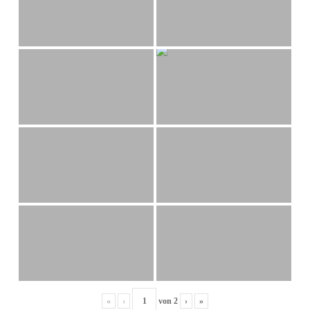
«
‹
von
2
›
»